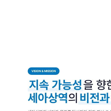
VISION & MISSION
을 향
지속 가능성
의
세아상역
비전과