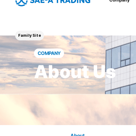
Family Site
COMPANY
About Us
About